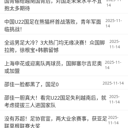
国青输给越南国青后，对国足未来水平不宜
14
抱太多期待
2025-11-
中国U22国足在熊猫杯首战落败，青年军面
14
临挑战！
2025-
全运男足大冷？3大热门均无缘决赛！众国脚
11-14
拉胯，徐根宝+韩鹏留憾
2025-11-
上海申花或迎离队两球员，国脚塞尔吉尼奥
14
或加盟
2025-11-14
邵佳一脸都黑了，国足0
2025-
邵佳一胆真大！看完U22国足失利越南后，就
11-14
考虑提拔三人进国家队
2025-
没有苏超！足协官宣，两大业余赛事，获亚足
11-14
联草根联赛大奖