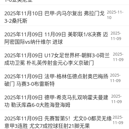
2025-11-
2025年11月10日 巴甲-内马尔复出 弗拉门戈
10
3-2桑托斯
2025-
2025年11月09日 11月09日 美职联1/8决赛 迈
11-09
阿密国际vs纳什维尔 进球
2025-
2025年11月09日 U17女足世界杯-朝鲜3-0荷兰
11-09
成功卫冕 朴礼英传射金元心李义京破门
2025-
2025年11月09日 法甲-格林伍德点射奥巴梅扬
11-09
破门 马赛3-0布雷斯特
2025-
2025年11月09日 德甲-希克马扎双响霍夫曼建
11-09
功 勒沃库森6-0大胜海登海姆
2025-
2025年11月09日 先赛暂第5！尤文0-0都灵无缘
11-09
意甲3连胜 尤文7成控球狂射21脚无果