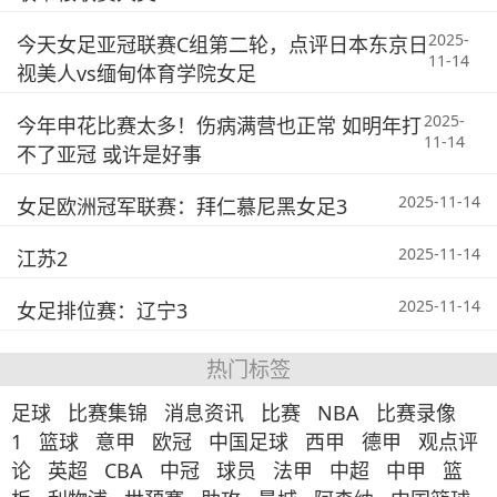
2025-
今天女足亚冠联赛C组第二轮，点评日本东京日
11-14
视美人vs缅甸体育学院女足
2025-
今年申花比赛太多！伤病满营也正常 如明年打
11-14
不了亚冠 或许是好事
2025-11-14
女足欧洲冠军联赛：拜仁慕尼黑女足3
2025-11-14
江苏2
2025-11-14
女足排位赛：辽宁3
热门标签
足球
比赛集锦
消息资讯
比赛
NBA
比赛录像
1
篮球
意甲
欧冠
中国足球
西甲
德甲
观点评
论
英超
CBA
中冠
球员
法甲
中超
中甲
篮