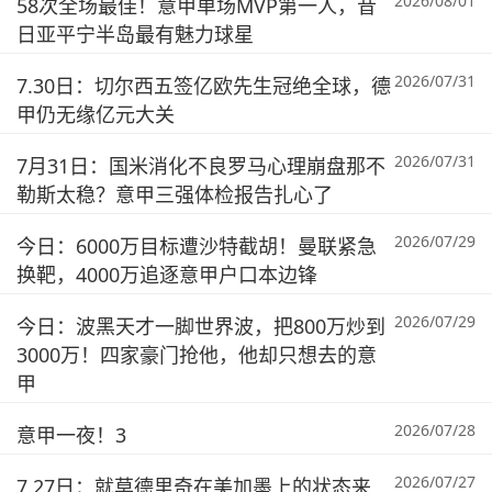
2026/08/01
58次全场最佳！意甲单场MVP第一人，昔
日亚平宁半岛最有魅力球星
2026/07/31
7.30日：切尔西五签亿欧先生冠绝全球，德
甲仍无缘亿元大关
2026/07/31
7月31日：国米消化不良罗马心理崩盘那不
勒斯太稳？意甲三强体检报告扎心了
2026/07/29
今日：6000万目标遭沙特截胡！曼联紧急
换靶，4000万追逐意甲户口本边锋
2026/07/29
今日：波黑天才一脚世界波，把800万炒到
3000万！四家豪门抢他，他却只想去的意
甲
2026/07/28
意甲一夜！3
2026/07/27
7.27日：就莫德里奇在美加墨上的状态来