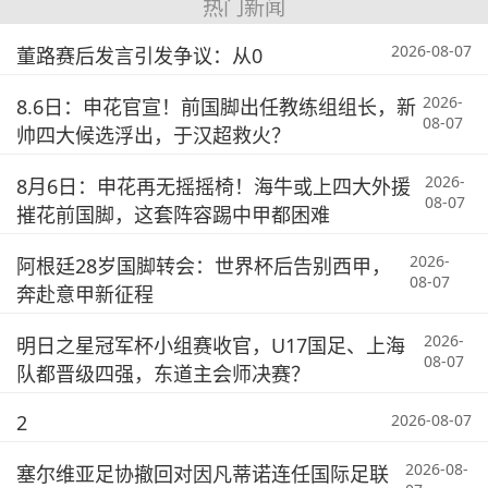
热门新闻
2026-08-07
董路赛后发言引发争议：从0
2026-
8.6日：申花官宣！前国脚出任教练组组长，新
08-07
帅四大候选浮出，于汉超救火？
2026-
8月6日：申花再无摇摇椅！海牛或上四大外援
08-07
摧花前国脚，这套阵容踢中甲都困难
2026-
阿根廷28岁国脚转会：世界杯后告别西甲，
08-07
奔赴意甲新征程
2026-
明日之星冠军杯小组赛收官，U17国足、上海
08-07
队都晋级四强，东道主会师决赛？
2
2026-08-07
2026-08-
塞尔维亚足协撤回对因凡蒂诺连任国际足联