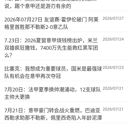
说，踢个意甲还是游刃有余的
2026/07/27
2026年07月27日 友谊赛-霍伊伦破门 阿莱
格里首胜那不勒斯2-0意乙队
2026/07/24
7.23日：2026夏窗意甲烧钱榜出炉，米兰
双雄疯狂撒钱，7400万先生能救红黑军团
么？
2026/07/23
比塞克：我想成为重要球员，国米是最强球
队有机会在意甲再次夺冠
2026/07/21
7月20日：法甲夏季换帅潮涌动，12支球队
主帅大更换
2026/07/21
7月21日：意甲豪门转会战火重燃，巴迪亚
西勒求助那不勒斯，佩里西奇陷入年龄泥潭