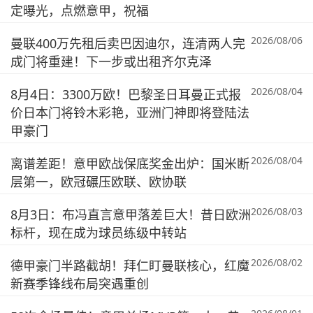
定曝光，点燃意甲，祝福
2026/08/06
曼联400万先租后卖巴因迪尔，连清两人完
成门将重建！下一步或出租齐尔克泽
2026/08/04
8月4日：3300万欧！巴黎圣日耳曼正式报
价日本门将铃木彩艳，亚洲门神即将登陆法
甲豪门
2026/08/04
离谱差距！意甲欧战保底奖金出炉：国米断
层第一，欧冠碾压欧联、欧协联
2026/08/03
8月3日：布冯直言意甲落差巨大！昔日欧洲
标杆，现在成为球员练级中转站
2026/08/02
德甲豪门半路截胡！拜仁盯曼联核心，红魔
新赛季锋线布局突遇重创