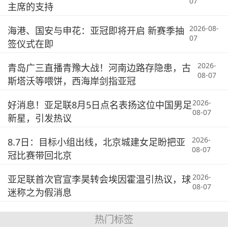
07
主席的支持
2026-08-
海港、国安与申花：亚冠即将开启 新赛季抽
07
签仪式在即
2026-
青岛广三直播青豫大战！河南边路存隐患，古
08-07
斯塔沃等喂饼，西海岸剑指亚冠
2026-
好消息！亚足联8月5日点名表扬这位中国男足
08-07
新星，引发热议
2026-
8.7日：目标小组出线，北京城建女足盼把亚
08-07
冠比赛带回北京
2026-
亚足联首次官宣李昊转会埃因霍温引热议，球
08-07
迷称之为假消息
热门标签