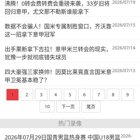
2026/07/19
沸腾！0转会费转费会重磅来袭，33岁旧将
回归意甲，尤文那不勒斯谁能拿下
2026/07/15
数据不会骗人！国米专属制胜窗口，齐沃靠
这一招拿下意甲冠军
2026/07/14
出手果断拿下吉拉！意甲米兰转会的现实，
犹豫一步就彻底错失球员
2026/07/13
四大豪强三家换帅！因莫比莱竟直言国米意
甲卫冕基本稳了？
1
2
3
4
5
6
7
8
9
10
下一页
尾页
热门录像
2026-
2026年07月29日国青男篮热身赛 中国U18男篮