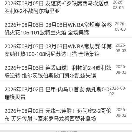
2026-
2026年08月05日 友谊赛-C罗缺席西马坎送点
08-05
胜利0-2不敌阿尔梅里亚
2026-
2026年08月03日 08月03日WNBA常规赛 洛杉
08-03
矶火花106-101波特兰火焰 全场集锦
2026-
2026年08月03日 08月03日WNBA常规赛 印第
08-03
安纳狂热100-108明尼苏达山猫 全场集锦
2026-
2026年08月03日 连丢四球！利物浦2-4遭利兹
08-03
联逆转 维尔茨钱伯斯破门凯尔凯兹失误
2026-08-
2026年08月02日 巴甲-内马尔首发 桑托斯0-0
02
瑞模贝雷
2026-
2026年08月02日 无缘七连胜！迈阿密2-2哥伦
08-02
布 苏牙传射卡塞米罗乌龙梅西替补登场