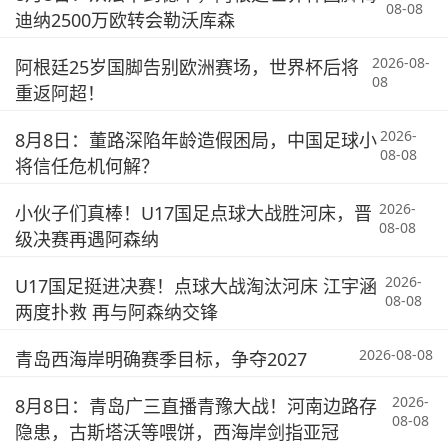
08-08
迪纳2500万欧转会勒沃库森
2026-08-
阿根廷25岁国脚告别欧洲赛场，世界杯后将
08
重返阿超！
2026-
8月8日：董路深陷年龄造假困局，中国足球小
08-08
将信任危机何解？
2026-
小伙子们真棒！U17国足点球大战胜河床，晋
08-08
级决赛再遇阿森纳
2026-
U17国足挺进决赛！点球大战淘汰河床 江宇涵
08-08
两度扑救 再与阿森纳交锋
2026-08-08
青岛西海岸明确赛季目标，争夺2027
2026-
8月8日：青岛广三直播青豫大战！河南边路存
08-08
隐患，古斯塔沃等喂饼，西海岸剑指亚冠