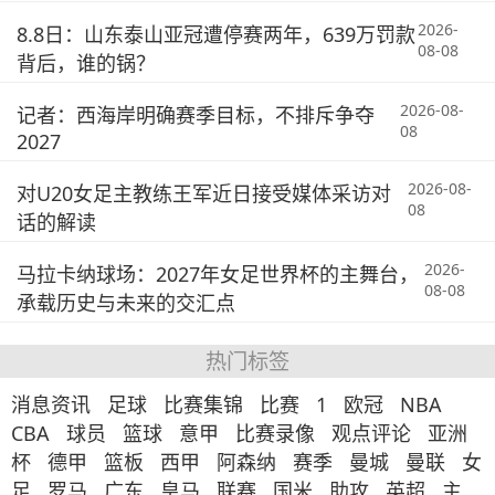
2026-
8.8日：山东泰山亚冠遭停赛两年，639万罚款
08-08
背后，谁的锅？
2026-08-
记者：西海岸明确赛季目标，不排斥争夺
08
2027
2026-08-
对U20女足主教练王军近日接受媒体采访对
08
话的解读
2026-
马拉卡纳球场：2027年女足世界杯的主舞台，
08-08
承载历史与未来的交汇点
热门标签
消息资讯
足球
比赛集锦
比赛
1
欧冠
NBA
CBA
球员
篮球
意甲
比赛录像
观点评论
亚洲
杯
德甲
篮板
西甲
阿森纳
赛季
曼城
曼联
女
足
罗马
广东
皇马
联赛
国米
助攻
英超
主