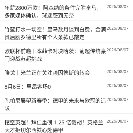
2026/08/07
年薪2800万欧！阿森纳的条件完胜皇马，
多家媒体确认，球迷感到无奈
2026/08/07
竹篮打水一场空！皇马数月谈判白费，金满
贯后腰罗德里所有个人条款已敲定
2026/08/07
欧联杯前瞻丨本菲卡对决哈茨：葡超传统豪
门迎战苏超挑战
2026/08/07
隆戈丨米兰正在关注赖因德斯的转会
2026/08/07
8月6日：里昂客场0
2026/08/07
孔帕尼展望新赛季：德甲的未来与欧冠的追
求
2026/08/07
挖空英超！拜仁重磅 1.25 亿截胡！英格兰
天才拒切尔西铁心赴德甲