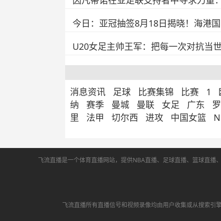
因凡蒂诺在亚足联支持者中寻求力量
今日：亚冠抽签8月18日揭晓！海港
U20女足主帅王军：把每一次对抗当
消息资讯
足球
比赛集锦
比赛
1
纳
赛季
曼城
曼联
女足
广东
罗
里
法甲
切尔西
进攻
中国女篮
飞流直播是一个体育直播网站，提供NBA直播、足球直播、篮球直播
飞流直播所有直播信号和视频录像均由用户收集或从搜索引