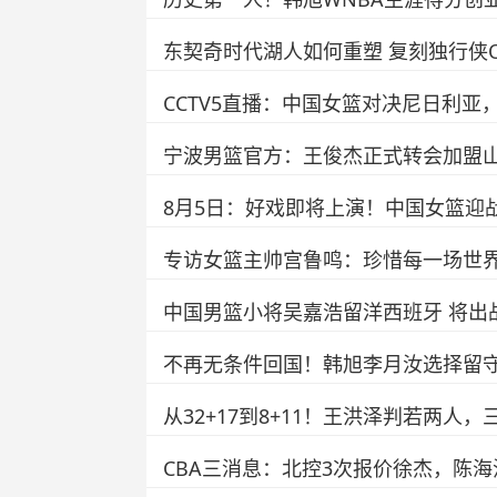
东契奇时代湖人如何重塑 复刻独行侠
CCTV5直播：中国女篮对决尼日利
宁波男篮官方：王俊杰正式转会加盟
8月5日：好戏即将上演！中国女篮迎
专访女篮主帅宫鲁鸣：珍惜每一场世界
中国男篮小将吴嘉浩留洋西班牙 将出战
不再无条件回国！韩旭李月汝选择留守
从32+17到8+11！王洪泽判若两人
CBA三消息：北控3次报价徐杰，陈