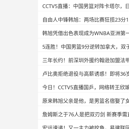
CCTV5直播：中国男篮对阵卡塔尔
自由人中锋韩旭：两场比赛狂揽23分
韩旭凭借出色表现成为WNBA亚洲第
5连胜！中国男篮9分逆转加拿大，双
三年长约！前深圳外援约翰逊加盟法甲
卢比奥拒绝退役与高薪诱惑！即将36
今日！CCTV5直播国乒，网络转王欣瑜
原来韩旭父亲是他，是男篮名宿娶了
詹姆斯之于76人是把双刃剑 新赛季
宏远速递！又一主力被挖角，易建联