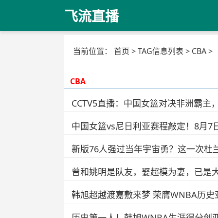
飞流直播
当前位置：
首页
> TAG信息列表 > CBA >
CBA
CCTV5直播：中国女篮对决非洲霸
中国女篮vs尼日利亚赛程敲定！8月7
新版76人强过当年宇宙勇？这一次杜
曾和姚明是队友，娶超模为妻，已是
韩旭超越渡嘉敷来梦 荣膺WNBA历史
历史第一人！韩旭WNBA生涯得分创