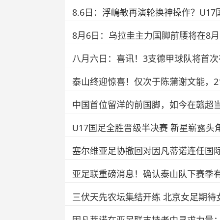
8.6日：浮嶋敏再演轮换神操作？U1
8月6日：乌拉圭主力国脚前腰将在8
八月六日：喜讯！3支德甲球队将首次
泰山终迎惊喜！仅次于陈蒲谢文能，2
中国首位留洋的前国脚，如今在赣超当
U17国足全胜晋级半决赛 新星崭露
塞尔维亚足协撤回对因凡蒂诺连任国
亚足联重磅消息！确认泰山队下赛季
三伏天先农坛集结开练 北京女足期待