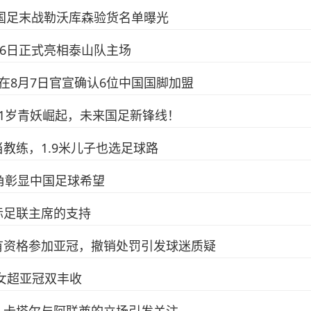
7国足末战勒沃库森验货名单曝光
月6日正式亮相泰山队主场
在8月7日官宣确认6位中国国脚加盟
1岁青妖崛起，未来国足新锋线！
教练，1.9米儿子也选足球路
头角彰显中国足球希望
际足联主席的支持
有资格参加亚冠，撤销处罚引发球迷质疑
女超亚冠双丰收