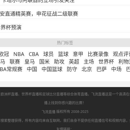
：卡塔尔与阿联酋的立场引发关注
国安直通精英赛，申花征战二级联赛
世界杯预演
热门标签
欧冠
NBA
CBA
球员
篮球
意甲
比赛录像
观点评
马
联赛
皇马
国米
助攻
英超
主场
世界杯
利物
NBA常规赛
中国
中国篮球
防守
北京
巴萨
中场
、欧洲杯直播、世界杯直播和足球比分直播等综合体育直播。飞流直播这是一个高清在
播上找到你感兴趣的比赛！
版权所有 2008-2025
飞流直播
擎搜索整理获得，所有内容均来自互联网，我们自身不提供任何直播信号和视频内容，
友情链接：