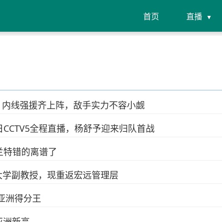
首页
直播
主，内线强援齐上阵，敌手实力不容小觑
日CCTV5全程直播，杨舒予迎来归队首战
兰特错的离谱了
大学副教授，现重返宏远管理层
亚洲得分王
亚洲新高