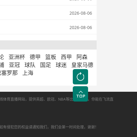
2026-08-06
2026-08-06
论
亚洲杯
德甲
篮板
西甲
阿森
浦
亚冠
球队
国足
球迷
皇家马德
巴塞罗那
上海
线体育直播网站，提供英超、欧冠、NBA等比赛的直播。你能在飞流直
如有侵犯您的权益请通知我们，我们会第一时间处理，谢谢！