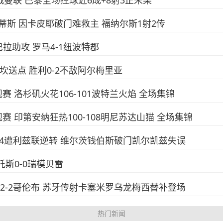
下场战曼联 巴黎全场控球近6成+8射3正未果
-3贝蒂斯 因卡皮耶破门难救主 福纳尔斯1射2传
巴拉助攻 罗马4-1纽波特郡
西马坎送点 胜利0-2不敌阿尔梅里亚
常规赛 洛杉矶火花106-101波特兰火焰 全场集锦
A常规赛 印第安纳狂热100-108明尼苏达山猫 全场集锦
浦2-4遭利兹联逆转 维尔茨钱伯斯破门凯尔凯兹失误
桑托斯0-0瑞模贝雷
阿密2-2哥伦布 苏牙传射卡塞米罗乌龙梅西替补登场
热门新闻