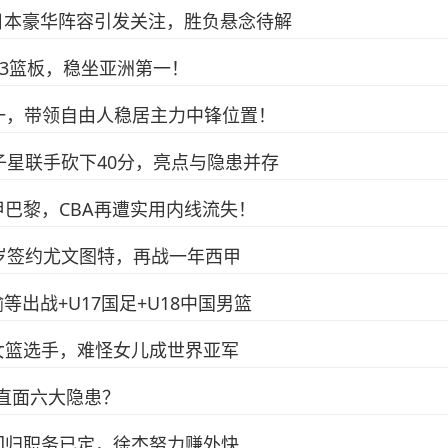
，日本豪华阵容引发关注，胜负悬念待解
13篮板，稳坐亚洲第一！
一，带领自由人稳居主力中锋位置！
子星联手砍下40分，亮点与隐患并存
巴黎，CBA再遭实用内线流失！
岁签约尤文图特，再战一年西甲
等出战+U17国足+U18中国男篮
女篮选手，难怪女儿成世界亚军
需直面六大隐患？
回归职务已定，徐杰努力赚外快