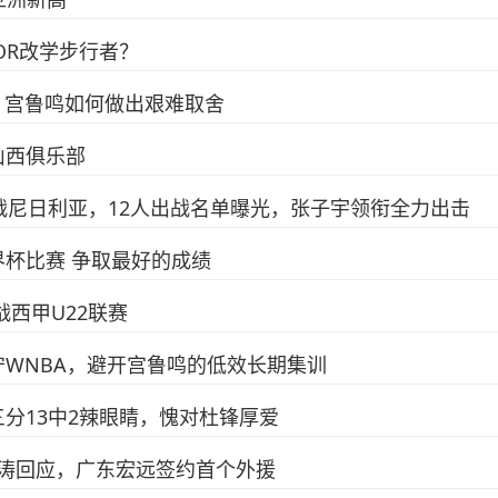
OR改学步行者？
亚，宫鲁鸣如何做出艰难取舍
山西俱乐部
战尼日利亚，12人出战名单曝光，张子宇领衔全力出击
杯比赛 争取最好的成绩
西甲U22联赛
WNBA，避开宫鲁鸣的低效长期集训
，三分13中2辣眼睛，愧对杜锋厚爱
海涛回应，广东宏远签约首个外援