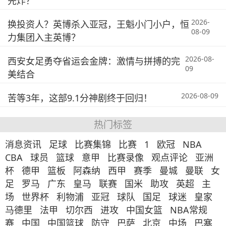
先炸？
2026-
换投资人？英博杀入亚冠，王魁小门小户，恒
08-09
力集团入主英博？
2026-08-
西安女足勇夺省运会金牌：激情与拼搏的完
09
美结合
2026-08-09
苦等3年，这部9.1分神剧终于回归！
热门标签
消息资讯
足球
比赛集锦
比赛
1
欧冠
NBA
CBA
球员
篮球
意甲
比赛录像
观点评论
亚洲
杯
德甲
篮板
阿森纳
西甲
赛季
曼城
曼联
女
足
罗马
广东
皇马
联赛
国米
助攻
英超
主
场
世界杯
利物浦
亚冠
球队
国足
球迷
皇家
马德里
法甲
切尔西
进攻
中国女篮
NBA常规
赛
中国
中国篮球
防守
巴萨
北京
中场
巴塞