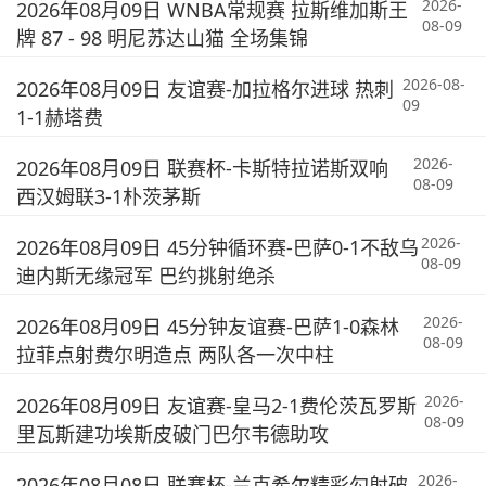
2026-
2026年08月09日 WNBA常规赛 拉斯维加斯王
08-09
牌 87 - 98 明尼苏达山猫 全场集锦
2026-08-
2026年08月09日 友谊赛-加拉格尔进球 热刺
09
1-1赫塔费
2026-
2026年08月09日 联赛杯-卡斯特拉诺斯双响
08-09
西汉姆联3-1朴茨茅斯
2026-
2026年08月09日 45分钟循环赛-巴萨0-1不敌乌
08-09
迪内斯无缘冠军 巴约挑射绝杀
2026-
2026年08月09日 45分钟友谊赛-巴萨1-0森林
08-09
拉菲点射费尔明造点 两队各一次中柱
2026-
2026年08月09日 友谊赛-皇马2-1费伦茨瓦罗斯
08-09
里瓦斯建功埃斯皮破门巴尔韦德助攻
2026-
2026年08月08日 联赛杯-兰克希尔精彩勾射破