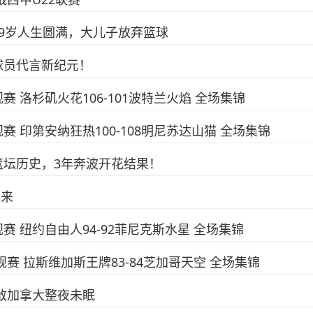
9岁人生圆满，大儿子放弃篮球
球员代言新纪元！
常规赛 洛杉矶火花106-101波特兰火焰 全场集锦
A常规赛 印第安纳狂热100-108明尼苏达山猫 全场集锦
篮坛历史，3年奔波开花结果！
胡来
A常规赛 纽约自由人94-92菲尼克斯水星 全场集锦
BA常规赛 拉斯维加斯王牌83-84芝加哥天空 全场集锦
敌加拿大整夜未眠