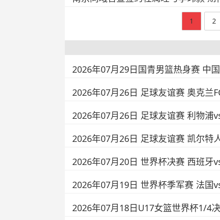
1
2
2026年07月29日国青男篮热身赛 中
2026年07月26日 足球友谊赛 奥克兰
2026年07月26日 足球友谊赛 利物浦
2026年07月26日 足球友谊赛 凯尔特
2026年07月20日 世界杯决赛 西班牙
2026年07月19日 世界杯季军赛 法国
2026年07月18日U17女篮世界杯1/4