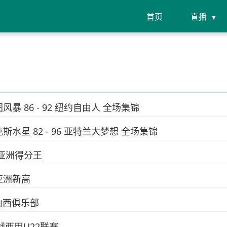
首页
直播
图风暴 86 - 92 纽约自由人 全场集锦
克斯水星 82 - 96 亚特兰大梦想 全场集锦
亚洲得分王
亚洲新高
山西俱乐部
西甲U22联赛