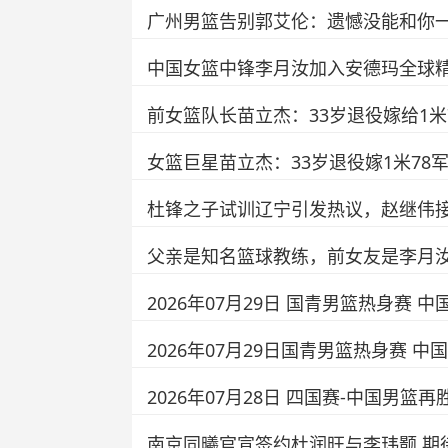
广州男篮告别郭艾伦：遗憾没能和你
中国女篮中锋李月汝加入安德玛全球
前女篮队长苗立杰：33岁退役嫁给1米
女篮巨星苗立杰：33岁退役嫁1米78
杜锋之子试训辽宁引发热议，赵继伟
父亲是知名篮球教练，前女友是李月汝
2026年07月29日 国青男篮热身赛 中国
2026年07月29日国青男篮热身赛 中
2026年07月28日 四国赛-中国男篮再胜
南京同曦官宣签约杜润旺与李玮颢 期