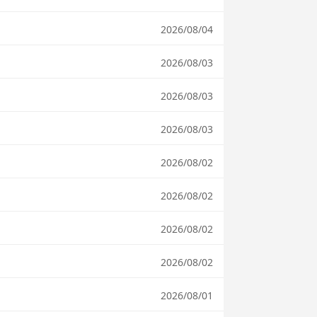
2026/08/04
2026/08/03
2026/08/03
2026/08/03
2026/08/02
2026/08/02
2026/08/02
2026/08/02
2026/08/01