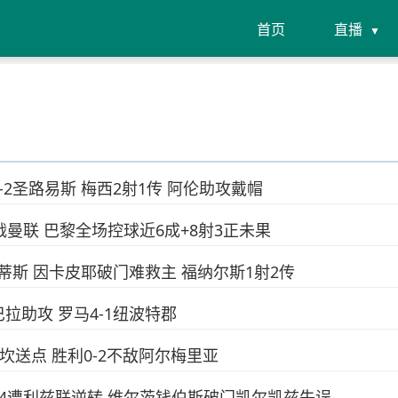
首页
直播
4-2圣路易斯 梅西2射1传 阿伦助攻戴帽
下场战曼联 巴黎全场控球近6成+8射3正未果
-3贝蒂斯 因卡皮耶破门难救主 福纳尔斯1射2传
巴拉助攻 罗马4-1纽波特郡
西马坎送点 胜利0-2不敌阿尔梅里亚
浦2-4遭利兹联逆转 维尔茨钱伯斯破门凯尔凯兹失误