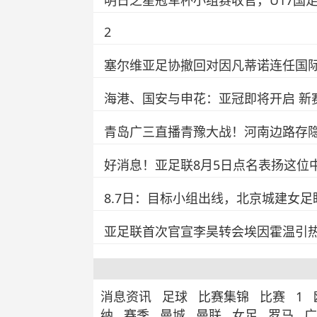
明日之星冠军杯小组赛收官，U17国
2
塞尔维亚足协撤回对因凡蒂诺连任国
海港、国安与申花：亚冠即将开启 新
青岛广三直播青豫大战！河南边路存
好消息！亚足联8月5日点名表扬这位
8.7日：目标小组出线，北京城建女
亚足联首次官宣李昊转会埃因霍温引
消息资讯
足球
比赛集锦
比赛
1
纳
赛季
曼城
曼联
女足
罗马
广