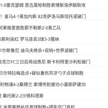
物浦1-0雷克瑟姆 恩古莫哈制胜索博斯洛伊献助攻
胜！皇马4-1莱加内斯 82贡萨洛马斯坦托诺破门
门 阿莱格里首胜那不勒斯2-0意乙队
响韦斯利染红 罗马连丢3球3-3戛纳
-1卡尔斯鲁厄 迪乌夫绝杀+双响+世界波破门
-0奥克兰FC三日后将战悉尼 斯卡利特里沙利松破门
特利尔 贝尔特拉梅造点+疑似重伤苏牙勺子点球制胜
红！利物浦4-2桑德兰 索博传射建功小基耶萨建功
度 桑托斯2-2沙佩科恩斯
准列日 米雷蒂替补任意球制胜+错失空门良机