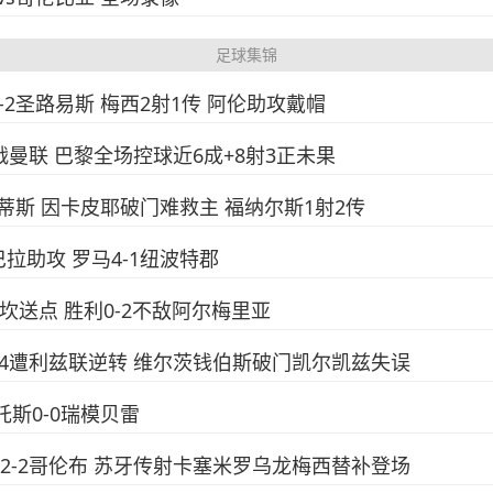
足球集锦
4-2圣路易斯 梅西2射1传 阿伦助攻戴帽
下场战曼联 巴黎全场控球近6成+8射3正未果
-3贝蒂斯 因卡皮耶破门难救主 福纳尔斯1射2传
巴拉助攻 罗马4-1纽波特郡
西马坎送点 胜利0-2不敌阿尔梅里亚
浦2-4遭利兹联逆转 维尔茨钱伯斯破门凯尔凯兹失误
桑托斯0-0瑞模贝雷
阿密2-2哥伦布 苏牙传射卡塞米罗乌龙梅西替补登场