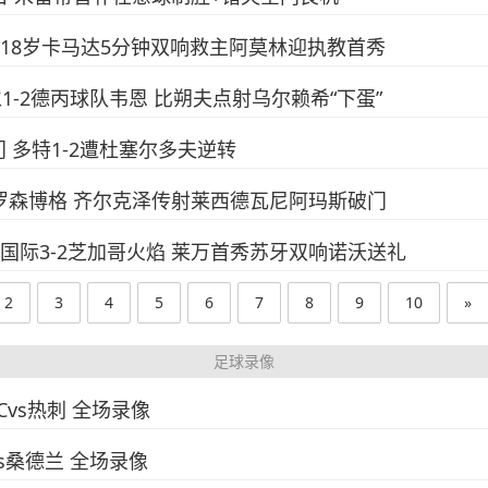
尔特人 18岁卡马达5分钟双响救主阿莫林迎执教首秀
拜仁1-2德丙球队韦恩 比朔夫点射乌尔赖希“下蛋”
破门 多特1-2遭杜塞尔多夫逆转
5-0罗森博格 齐尔克泽传射莱西德瓦尼阿玛斯破门
阿密国际3-2芝加哥火焰 莱万首秀苏牙双响诺沃送礼
2
3
4
5
6
7
8
9
10
»
足球录像
FCvs热刺 全场录像
vs桑德兰 全场录像