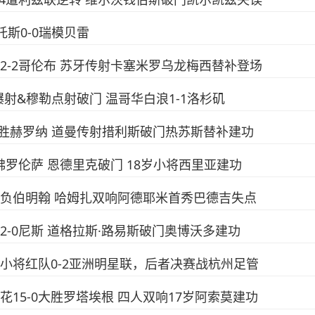
桑托斯0-0瑞模贝雷
阿密2-2哥伦布 苏牙传射卡塞米罗乌龙梅西替补登场
身爆射&穆勒点射破门 温哥华白浪1-1洛杉矶
-1客胜赫罗纳 道曼传射措利斯破门热苏斯替补建功
-2佛罗伦萨 恩德里克破门 18岁小将西里亚建功
球大战负伯明翰 哈姆扎双响阿德耶米首秀巴德吉失点
文2-0尼斯 道格拉斯·路易斯破门奥博沃多建功
足球小将红队0-2亚洲明星联，后者决赛战杭州足管
开花15-0大胜罗塔埃根 四人双响17岁阿索莫建功