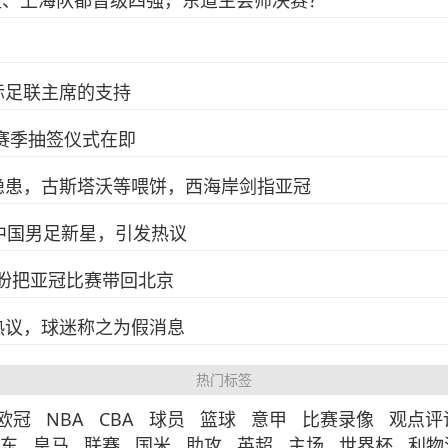
足、上海队都晋级四强，东道主会师决赛？
际足联主席的支持
赛季抽签仪式在即
隐患，古斯塔沃等喂饼，西海岸剑指亚冠
中国男足新星，引发热议
足盼把亚冠比赛带回北京
热议，球迷称之为假消息
热门标签
欧冠
NBA
CBA
球员
篮球
意甲
比赛录像
观点评
东
皇马
联赛
国米
助攻
英超
主场
世界杯
利物