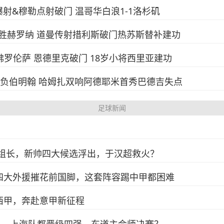
身爆射&穆勒点射破门 温哥华白浪1-1洛杉矶
-1客胜赫罗纳 道曼传射措利斯破门热苏斯替补建功
-2佛罗伦萨 恩德里克破门 18岁小将西里亚建功
球大战负伯明翰 哈姆扎双响阿德耶米首秀巴德吉失点
足球新闻
组组长，新帅四大候选浮出，于汉超救火？
四大外援摧花前国脚，这套阵容踢中甲都困难
西甲，奔赴意甲新征程