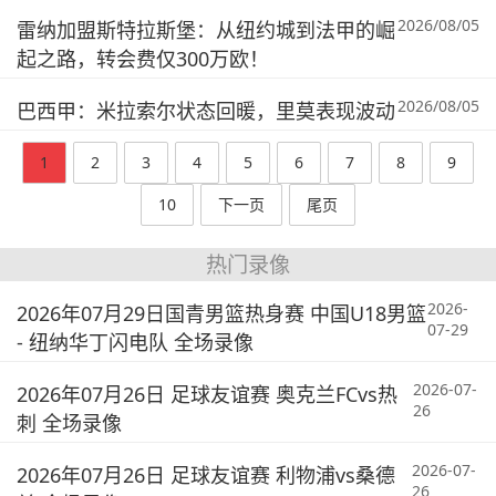
2026/08/05
雷纳加盟斯特拉斯堡：从纽约城到法甲的崛
起之路，转会费仅300万欧！
2026/08/05
巴西甲：米拉索尔状态回暖，里莫表现波动
1
2
3
4
5
6
7
8
9
10
下一页
尾页
热门录像
2026-
2026年07月29日国青男篮热身赛 中国U18男篮
07-29
- 纽纳华丁闪电队 全场录像
2026-07-
2026年07月26日 足球友谊赛 奥克兰FCvs热
26
刺 全场录像
2026-07-
2026年07月26日 足球友谊赛 利物浦vs桑德
26