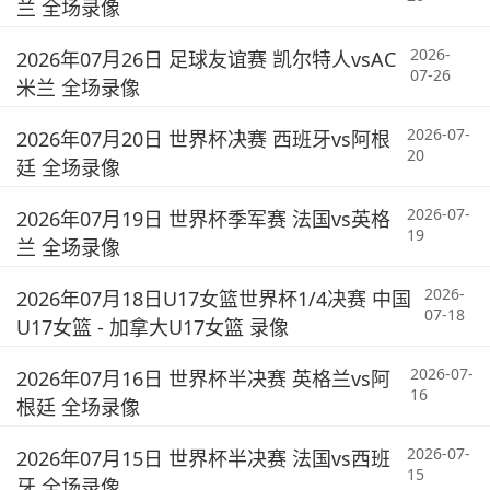
兰 全场录像
2026-
2026年07月26日 足球友谊赛 凯尔特人vsAC
07-26
米兰 全场录像
2026-07-
2026年07月20日 世界杯决赛 西班牙vs阿根
20
廷 全场录像
2026-07-
2026年07月19日 世界杯季军赛 法国vs英格
19
兰 全场录像
2026-
2026年07月18日U17女篮世界杯1/4决赛 中国
07-18
U17女篮 - 加拿大U17女篮 录像
2026-07-
2026年07月16日 世界杯半决赛 英格兰vs阿
16
根廷 全场录像
2026-07-
2026年07月15日 世界杯半决赛 法国vs西班
15
牙 全场录像