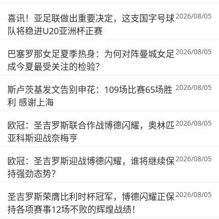
2026/08/05
喜讯！亚足联做出重要决定，这支国字号球
队将稳进U20亚洲杯正赛
2026/08/05
巴塞罗那女足夏季热身：为何对阵曼城女足
成今夏最受关注的检验？
2026/08/05
斯卢茨基发文告别申花：109场比赛65场胜
利 感谢上海
2026/08/05
欧冠：圣吉罗斯联合作战博德闪耀，奥林匹
亚科斯迎战奈梅亨
2026/08/05
欧冠：圣吉罗斯迎战博德闪耀，谁将继续保
持强劲态势？
2026/08/05
圣吉罗斯荣膺比利时杯冠军，博德闪耀正保
持各项赛事12场不败的辉煌战绩！