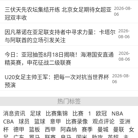
2026-08-
三伏天先农坛集结开练 北京女足期待女超亚
06
冠双丰收
2026-
因凡蒂诺在亚足联支持者中寻求力量：卡塔尔
08-06
与阿联酋的立场引发关注
2026-
今日：亚冠抽签8月18日揭晓！海港国安直通
08-06
精英赛，申花征战二级联赛
2026-08-
U20女足主帅王军：把每一次对抗当世界杯
06
预演
热门标签
消息资讯
足球
比赛集锦
比赛
1
欧冠
NBA
CBA
球员
篮球
意甲
比赛录像
观点评论
亚洲
杯
德甲
篮板
西甲
阿森纳
赛季
曼城
曼联
女
足
广东
罗马
联赛
皇马
国米
助攻
英超
主