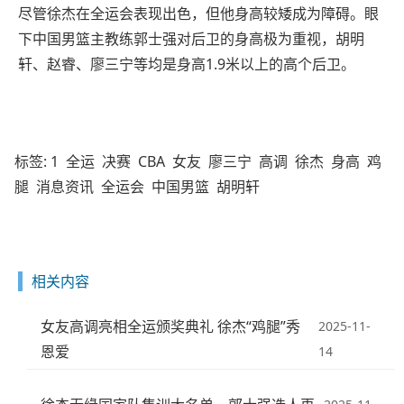
尽管徐杰在全运会表现出色，但他身高较矮成为障碍。眼
下中国男篮主教练郭士强对后卫的身高极为重视，胡明
轩、赵睿、廖三宁等均是身高1.9米以上的高个后卫。
标签:
1
全运
决赛
CBA
女友
廖三宁
高调
徐杰
身高
鸡
腿
消息资讯
全运会
中国男篮
胡明轩
相关内容
女友高调亮相全运颁奖典礼 徐杰“鸡腿”秀
2025-11-
恩爱
14