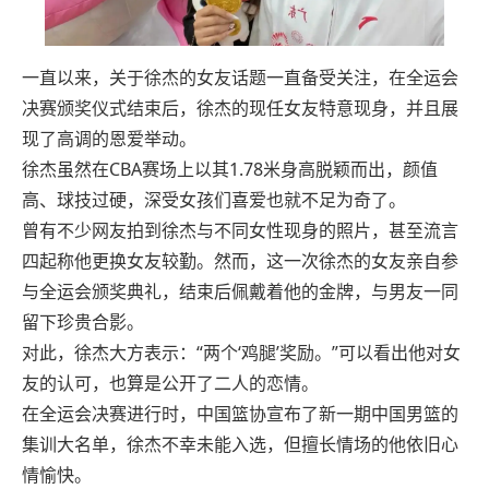
一直以来，关于徐杰的女友话题一直备受关注，在全运会
决赛颁奖仪式结束后，徐杰的现任女友特意现身，并且展
现了高调的恩爱举动。
徐杰虽然在CBA赛场上以其1.78米身高脱颖而出，颜值
高、球技过硬，深受女孩们喜爱也就不足为奇了。
曾有不少网友拍到徐杰与不同女性现身的照片，甚至流言
四起称他更换女友较勤。然而，这一次徐杰的女友亲自参
与全运会颁奖典礼，结束后佩戴着他的金牌，与男友一同
留下珍贵合影。
对此，徐杰大方表示：“两个‘鸡腿’奖励。”可以看出他对女
友的认可，也算是公开了二人的恋情。
在全运会决赛进行时，中国篮协宣布了新一期中国男篮的
集训大名单，徐杰不幸未能入选，但擅长情场的他依旧心
情愉快。