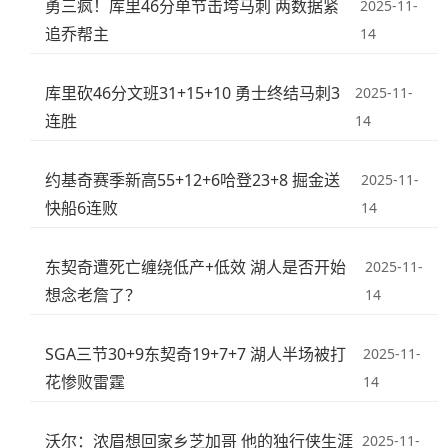
勇三疯！库里46分单节击垮马刺 两数据紧
2025-11-
追乔帮主
14
库里砍46分文班31+15+10 勇士终结马刺3
2025-11-
连胜
14
约基奇赛季新高55+12+6哈登23+8 掘金送
2025-11-
快船6连败
14
东契奇遭死亡缠绕低产+低效 湖人是否开始
2025-11-
想念老詹了？
14
SGA三节30+9东契奇19+7+7 湖人半场被打
2025-11-
花惨败雷霆
14
沃尔：浓眉想回家乡芝加哥 他的独行侠生涯
2025-11-