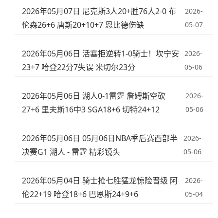
2026年05月07日 尼克斯3人20+胜76人2-0 布
2026-
伦森26+6 唐斯20+10+7 恩比德伤缺
05-07
2026年05月06日 活塞拒逆转1-0骑士！坎宁安
2026-
23+7 哈登22分7失误 米切尔23分
05-06
2026年05月06日 湖人0-1雷霆 詹姆斯空砍
2026-
27+6 里夫斯16中3 SGA18+6 切特24+12
05-06
2026年05月06日 05月06日NBA季后赛西部半
2026-
决赛G1 湖人 - 雷霆 精彩镜头
05-06
2026年05月04日 骑士抢七胜猛龙惊险晋级 阿
2026-
伦22+19 哈登18+6 巴恩斯24+9+6
05-04