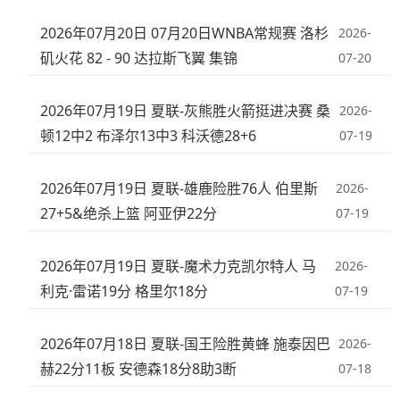
2026年07月20日 07月20日WNBA常规赛 洛杉
2026-
矶火花 82 - 90 达拉斯飞翼 集锦
07-20
2026年07月19日 夏联-灰熊胜火箭挺进决赛 桑
2026-
顿12中2 布泽尔13中3 科沃德28+6
07-19
2026年07月19日 夏联-雄鹿险胜76人 伯里斯
2026-
27+5&绝杀上篮 阿亚伊22分
07-19
2026年07月19日 夏联-魔术力克凯尔特人 马
2026-
利克·雷诺19分 格里尔18分
07-19
2026年07月18日 夏联-国王险胜黄蜂 施泰因巴
2026-
赫22分11板 安德森18分8助3断
07-18