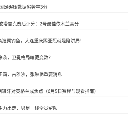
，国足碾压数据劣势拿3分
击败塔吉克赛后评分：2号最佳依木兰高分
高准翼钓鱼，大连重庆踢亚冠就是陷阱局！
来袭，卫冕格局暗藏变数？
王霜，古雅沙，张琳艳重要消息
西班牙对英格兰成焦点（6月5日赛程与观看指南）
主力出走，男足一线全员留队