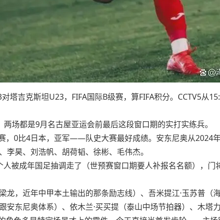
对塔吉克斯坦U23，FIFA国际B级赛，算FIFA积分。CCTV5从
一场，两场都是9月名古屋亚运会前最后这段窗口期的实打实练兵。
赛，0比4日本，亚军——队史大赛最好成绩。安东尼奥从202
、李昊、刘浩帆、胡荷韬、徐彬、毛伟杰。
个人被成年国足抽调走了（世预赛窗口期要人补报名名额），门
梁龙，近年中甲本土输出的那条励志线）、吾米提江·玉苏普（
跟安东尼奥体系）、依木兰·买买提（泰山中场节拍器）、木塔