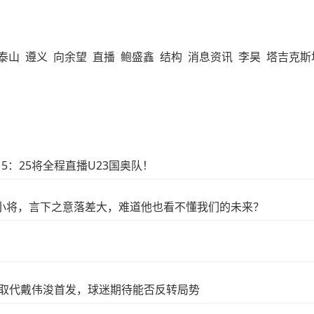
泰山
遵义
向余望
直播
鲍盛鑫
结构
消息资讯
李昊
塔吉克斯
5：25将全程直播U23国奥队！
球小将，言下之意落差大，难道他也看不懂我们的未来？
杰取代戴伟浚首发，球迷期待能否反转局势