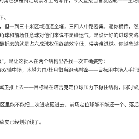
间的角色多是特定场景才上的零件，今天直接当首发齿轮——主
下。
，但一到三十米区域通道全堵，三四人中路密集，逼你横传，然
角球和前场任意球对他们来说不是碰运气，是设计好的进球套路
最折磨的就是占六成球权但终结效率低，得势难进球。你越急越
赢"，是让这批人在两个结构里各找一次正确姿势：
鲍盛鑫双轴中场，木塔力甫/杜月徵当跑动副锋——目标用中场人手
两边翼卫推上去——目标是在塔吉克定位球压力下稳住结构，同时
：禁区里能不能把二次进攻砸进去、前场定位球能不能还一个、落
草皮已经划好线了。