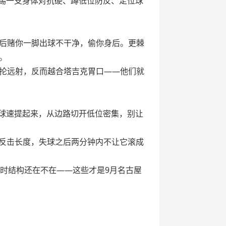
场踢一支身体对抗硬、蹲低位防反、定位球
后赌你一脚出球不干净，偷你身后。更棘
。
抡远射，反而越合塔吉克胃口——他们就
把球速提起来，从边路切开低位密集，别让
留反击长度，失球之后两分钟内不让它滚成
后时结构还在不在——这些才是9月名古屋