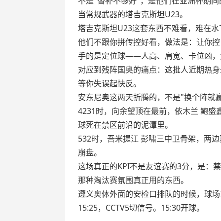
不是"替补不够好"，是他们在亚洲杯期
当常规武器的塔吉克斯坦U23。
塔吉克斯坦U23这套东西不难看，难在水
他们不跟你拼传控好看，做法是：让你控
手的是定位球——人高、肩宽、卡位凶，
对应到残阵国奥的痛点：这批人近期热身
等你失误起快反。
安东尼奥这两天折腾的，不是"换个阵就
4231时，向余望顶在最前，依木兰 
球死在禁区前沿的泥潭里。
532时，吾米提江 彭啸三中卫骨架，
崩盘。
这场真正的KPI不是友谊赛的3分，是
那种淘汰赛氛围真正用的东西。
遵义奥体外面的安检口排队的时候，球场
15:25，CCTV5切信号。15:30开球。