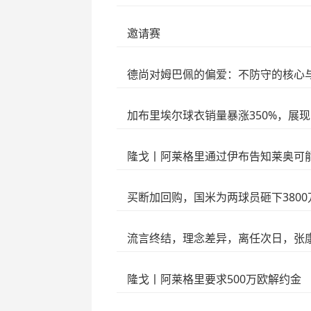
邀请赛
德尚对姆巴佩的偏爱：不防守的核心
加布里埃尔球衣销量暴涨350%，展
隆戈丨阿莱格里通过伊布告知莱奥可
买断加回购，国米为两球员砸下380
流言终结，理念差异，离任次日，张
隆戈丨阿莱格里要求500万欧解约金