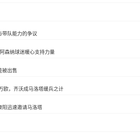
与带队能力的争议
现阿森纳球迷暖心支持力量
能被出售
0万欧，齐沃成马洛塔缓兵之计
康阳迅速邀请马洛塔