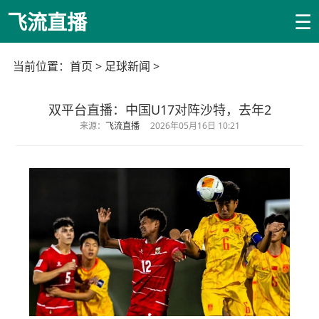
☰
飞流直播
当前位置：
首页
>
足球新闻
>
双平台直播：中国U17对阵沙特，去年2
来源：
飞流直播
2026年05月16日 10:21