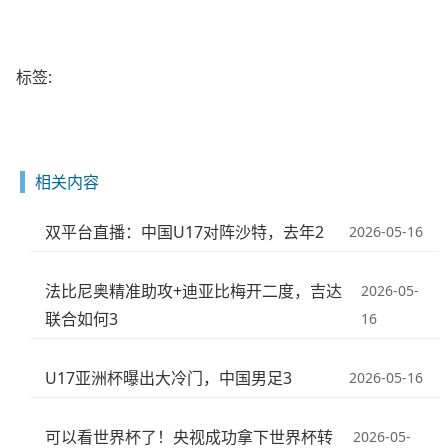
标签:
相关内容
双平台直播：中国U17对阵沙特，去年2
2026-05-16
法比尼奥精准助攻+迪亚比梅开二度，吉达
2026-05-
联合如何3
16
U17亚洲杯曝出大冷门，中国男足3
2026-05-16
可以看世界杯了！央视成功拿下世界杯转
2026-05-