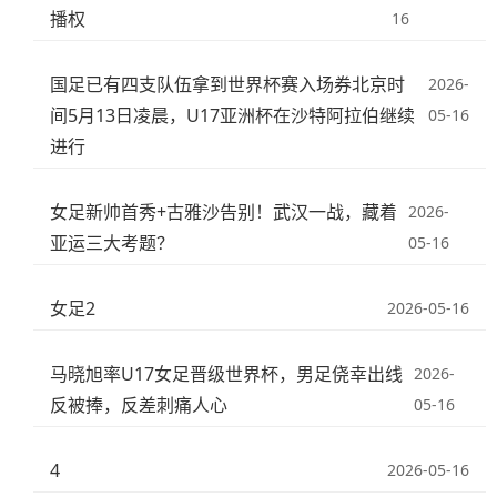
播权
16
国足已有四支队伍拿到世界杯赛入场券北京时
2026-
间5月13日凌晨，U17亚洲杯在沙特阿拉伯继续
05-16
进行
女足新帅首秀+古雅沙告别！武汉一战，藏着
2026-
亚运三大考题？
05-16
女足2
2026-05-16
马晓旭率U17女足晋级世界杯，男足侥幸出线
2026-
反被捧，反差刺痛人心
05-16
4
2026-05-16